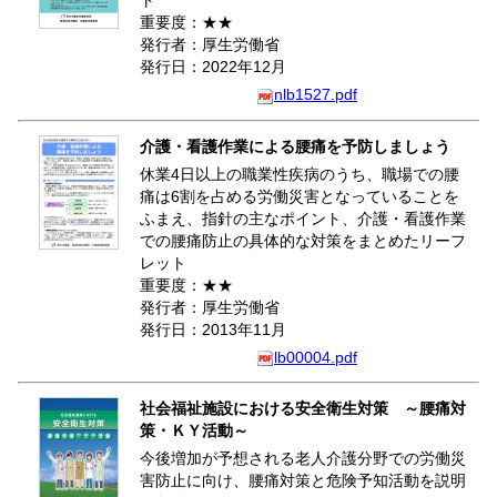
ト
重要度：★★
発行者：厚生労働省
発行日：2022年12月
nlb1527.pdf
介護・看護作業による腰痛を予防しましょう
休業4日以上の職業性疾病のうち、職場での腰
痛は6割を占める労働災害となっていることを
ふまえ、指針の主なポイント、介護・看護作業
での腰痛防止の具体的な対策をまとめたリーフ
レット
重要度：★★
発行者：厚生労働省
発行日：2013年11月
lb00004.pdf
社会福祉施設における安全衛生対策 ～腰痛対
策・ＫＹ活動～
今後増加が予想される老人介護分野での労働災
害防止に向け、腰痛対策と危険予知活動を説明