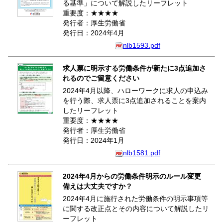
る基準」について解説したリーフレット
重要度：★★★★
発行者：厚生労働省
発行日：2024年4月
nlb1593.pdf
求人票に明示する労働条件が新たに3点追加さ
れるのでご留意ください
2024年4月以降、ハローワークに求人の申込み
を行う際、求人票に3点追加されることを案内
したリーフレット
重要度：★★★★
発行者：厚生労働省
発行日：2024年1月
nlb1581.pdf
2024年4月からの労働条件明示のルール変更
備えは大丈夫ですか？
2024年4月に施行された労働条件の明示事項等
に関する改正点とその内容について解説したリ
ーフレット