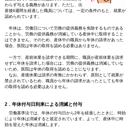
わらず与える義務があります。ただし、出
産後6週間を経過した職員については、一定の条件のもと、就業が
認められています。
年休は、労働日について労務の提供義務を免除するものである
ことから、労務の提供義務が消滅している産休中に取得すること
はできません。そのため、産休中の職員から年休の請求があった
場合、医院は年休の取得を認める必要はありません。
一方で、産前休業を請求できる期間に、職員が産前休業を請求
せずに年休を請求した場合には、労務の提供義務は消滅していな
いため、医院は年休の取得を認めることになります。
なお、産後休業は請求の有無にかかわらず、原則として就業が
禁止されているため、職員から年休の請求があったとしても年休
の取得を認める必要はありません。
2．年休付与日到来による消滅と付与
労働基準法では、年休の付与日から2年を経過したときに、時効
により年休は消滅すると規定されています。よって、産休中に時
効を迎えた年休は消滅します。