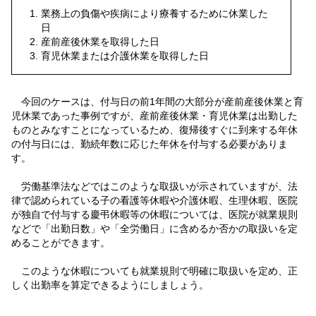
業務上の負傷や疾病により療養するために休業した
日
産前産後休業を取得した日
育児休業または介護休業を取得した日
今回のケースは、付与日の前1年間の大部分が産前産後休業と育
児休業であった事例ですが、産前産後休業・育児休業は出勤した
ものとみなすことになっているため、復帰後すぐに到来する年休
の付与日には、勤続年数に応じた年休を付与する必要がありま
す。
労働基準法などではこのような取扱いが示されていますが、法
律で認められている子の看護等休暇や介護休暇、生理休暇、医院
が独自で付与する慶弔休暇等の休暇については、医院が就業規則
などで「出勤日数」や「全労働日」に含めるか否かの取扱いを定
めることができます。
このような休暇についても就業規則で明確に取扱いを定め、正
しく出勤率を算定できるようにしましょう。