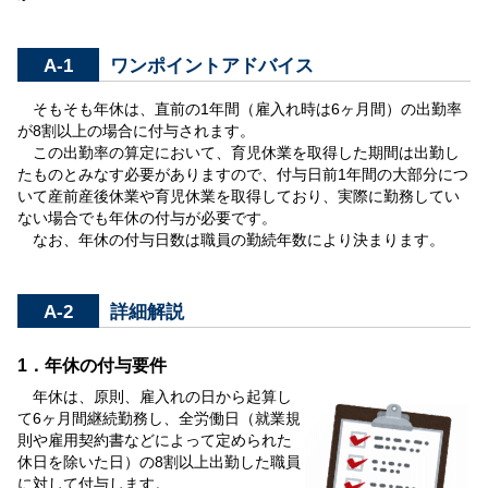
A-1
ワンポイントアドバイス
そもそも年休は、直前の1年間（雇入れ時は6ヶ月間）の出勤率
が8割以上の場合に付与されます。
この出勤率の算定において、育児休業を取得した期間は出勤し
たものとみなす必要がありますので、付与日前1年間の大部分につ
いて産前産後休業や育児休業を取得しており、実際に勤務してい
ない場合でも年休の付与が必要です。
なお、年休の付与日数は職員の勤続年数により決まります。
A-2
詳細解説
1．年休の付与要件
年休は、原則、雇入れの日から起算し
て6ヶ月間継続勤務し、全労働日（就業規
則や雇用契約書などによって定められた
休日を除いた日）の8割以上出勤した職員
に対して付与します。