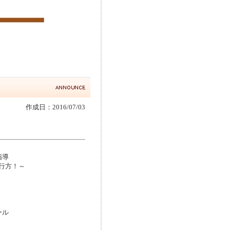
作成日：2016/07/03
指導
行方！～
ール
）